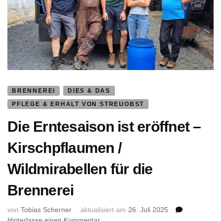
BRENNEREI
DIES & DAS
PFLEGE & ERHALT VON STREUOBST
Die Erntesaison ist eröffnet –
Kirschpflaumen /
Wildmirabellen für die
Brennerei
von
Tobias Scherner
aktualisiert am
26. Juli 2025
zu
Hinterlasse einen Kommentar