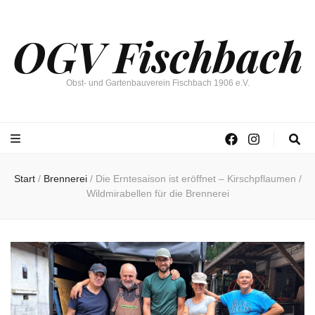
OGV Fischbach
Obst- und Gartenbauverein Fischbach 1906 e.V.
Start
/
Brennerei
/
Die Erntesaison ist eröffnet – Kirschpflaumen /
Wildmirabellen für die Brennerei