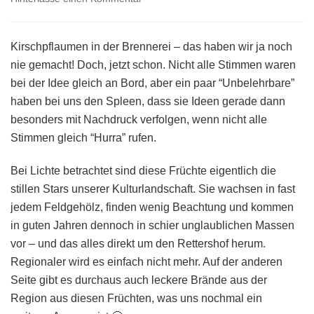
Die
Erntesaison
ist
Kirschpflaumen in der Brennerei – das haben wir ja noch
eröffnet
nie gemacht! Doch, jetzt schon. Nicht alle Stimmen waren
–
bei der Idee gleich an Bord, aber ein paar “Unbelehrbare”
Kirschpflaumen
haben bei uns den Spleen, dass sie Ideen gerade dann
/
Wildmirabellen
besonders mit Nachdruck verfolgen, wenn nicht alle
für
Stimmen gleich “Hurra” rufen.
die
Brennerei
Bei Lichte betrachtet sind diese Früchte eigentlich die
stillen Stars unserer Kulturlandschaft. Sie wachsen in fast
jedem Feldgehölz, finden wenig Beachtung und kommen
in guten Jahren dennoch in schier unglaublichen Massen
vor – und das alles direkt um den Rettershof herum.
Regionaler wird es einfach nicht mehr. Auf der anderen
Seite gibt es durchaus auch leckere Brände aus der
Region aus diesen Früchten, was uns nochmal ein