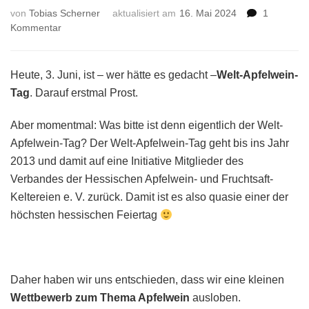
von
Tobias Scherner
aktualisiert am
16. Mai 2024
1
zu
Kommentar
3.
Juni
–
Heute, 3. Juni, ist – wer hätte es gedacht –
Welt-Apfelwein-
Welt-
Tag
. Darauf erstmal Prost.
Apfelwein-
Tag
Aber momentmal: Was bitte ist denn eigentlich der Welt-
–
Apfelwein-Tag? Der Welt-Apfelwein-Tag geht bis ins Jahr
Zeig
uns,
2013 und damit auf eine Initiative Mitglieder des
was
Verbandes der Hessischen Apfelwein- und Fruchtsaft-
der
Keltereien e. V. zurück. Damit ist es also quasie einer der
Äppler
höchsten hessischen Feiertag
für
Dich
bedeutet!
Daher haben wir uns entschieden, dass wir eine kleinen
Wettbewerb zum Thema Apfelwein
ausloben.