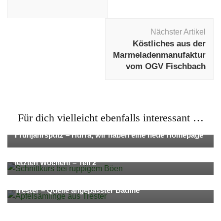
Nächster Artikel
Köstliches aus der
Marmeladenmanufaktur
vom OGV Fischbach
Für dich vielleicht ebenfalls interessant …
Aktuelles
Frühjahrsputz – Hurra, wir haben eine neue Homepage
Aktuelles
Dies & das
Pflege & Erhalt von Streuobst
Der OGV Fischbach – wir sind beeindruckt von den
letzten Wochen! – Teil 2
Aktuelles
Pflege & Erhalt von Streuobst
Über uns
Trester – Quelle angepasster Bäume