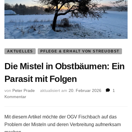
AKTUELLES
PFLEGE & ERHALT VON STREUOBST
Die Mistel in Obstbäumen: Ein
Parasit mit Folgen
von
Peter Prade
aktualisiert am
20. Februar 2026
1
zu
Kommentar
Die
Mistel
in
Mit diesem Artikel möchte der OGV Fischbach auf das
Obstbäumen:
Problem der Misteln und deren Verbreitung aufmerksam
Ein