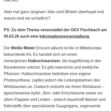
machen.
Parasit
mit
Aber mal ganz langsam:
Folgen
Was sind Misteln überhaupt
und
warum sind sie schädlich?
PS: Zu dem Thema veranstaltet der OGV Fischbach am
05.03.26 auch eine
Informationsveranstaltung
.
Die
Weiße Mistel
(
Viscum album
) ist die in Mitteleuropa
bekannteste Art. Es handelt sich um einen
immergrünen
Halbschmarotzer
, der kugelförmig in den
Baumkronen wächst. Es gibt männliche und weibliche
Pflanzen. Halbschmarotzer betreiben eine eigene
Photosynthese, zapfen jedoch die Leitungsbahnen des
Wirtsbaumes an. Dadurch entzieht sie ihrem Wirtsbaum –
typischerweise Apfel-, Birn- oder Kirschbäume sowie vor
allem Pappeln und Linden – jedoch dauerhaft Wasser und
Nährstoffe über spezialisierte Saugorgane, sogenannte