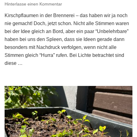
zu
Hinterlasse einen Kommentar
Die
Kirschpflaumen in der Brennerei – das haben wir ja noch
Erntesaison
ist
nie gemacht! Doch, jetzt schon. Nicht alle Stimmen waren
eröffnet
bei der Idee gleich an Bord, aber ein paar “Unbelehrbare”
–
haben bei uns den Spleen, dass sie Ideen gerade dann
Kirschpflaumen
besonders mit Nachdruck verfolgen, wenn nicht alle
/
Stimmen gleich “Hurra” rufen. Bei Lichte betrachtet sind
Wildmirabellen
für
diese …
die
Brennerei