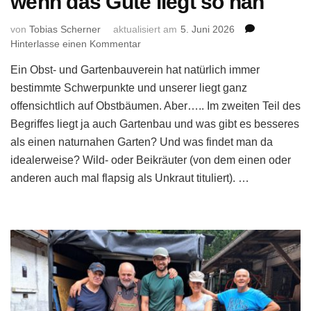
wenn das Gute liegt so nah
von
Tobias Scherner
aktualisiert am
5. Juni 2026
zu
Hinterlasse einen Kommentar
Kräuterwanderung,
Ein Obst- und Gartenbauverein hat natürlich immer
oder:
Warum
bestimmte Schwerpunkte und unserer liegt ganz
in
offensichtlich auf Obstbäumen. Aber….. Im zweiten Teil des
die
Begriffes liegt ja auch Gartenbau und was gibt es besseres
Ferne
als einen naturnahen Garten? Und was findet man da
schweifen,
idealerweise? Wild- oder Beikräuter (von dem einen oder
wenn
das
anderen auch mal flapsig als Unkraut tituliert). …
Gute
liegt
so
nah