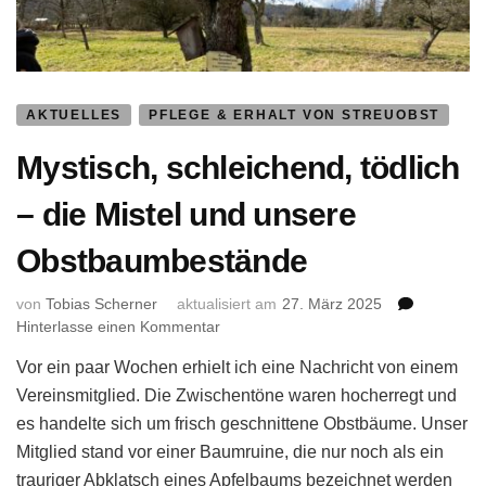
AKTUELLES
PFLEGE & ERHALT VON STREUOBST
Mystisch, schleichend, tödlich
– die Mistel und unsere
Obstbaumbestände
von
Tobias Scherner
aktualisiert am
27. März 2025
zu
Hinterlasse einen Kommentar
Mystisch,
Vor ein paar Wochen erhielt ich eine Nachricht von einem
schleichend,
tödlich
Vereinsmitglied. Die Zwischentöne waren hocherregt und
–
es handelte sich um frisch geschnittene Obstbäume. Unser
die
Mitglied stand vor einer Baumruine, die nur noch als ein
Mistel
trauriger Abklatsch eines Apfelbaums bezeichnet werden
und