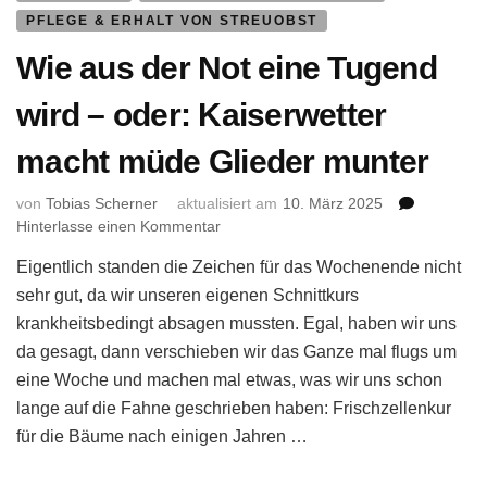
PFLEGE & ERHALT VON STREUOBST
Wie aus der Not eine Tugend
wird – oder: Kaiserwetter
macht müde Glieder munter
von
Tobias Scherner
aktualisiert am
10. März 2025
zu
Hinterlasse einen Kommentar
Wie
Eigentlich standen die Zeichen für das Wochenende nicht
aus
der
sehr gut, da wir unseren eigenen Schnittkurs
Not
krankheitsbedingt absagen mussten. Egal, haben wir uns
eine
da gesagt, dann verschieben wir das Ganze mal flugs um
Tugend
eine Woche und machen mal etwas, was wir uns schon
wird
lange auf die Fahne geschrieben haben: Frischzellenkur
–
oder:
für die Bäume nach einigen Jahren …
Kaiserwetter
macht