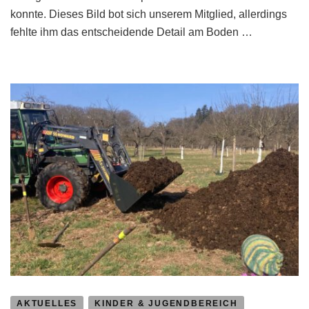
konnte. Dieses Bild bot sich unserem Mitglied, allerdings
unsere
Obstbaumbestände
fehlte ihm das entscheidende Detail am Boden …
AKTUELLES
KINDER & JUGENDBEREICH