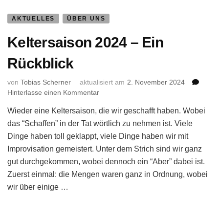
AKTUELLES
ÜBER UNS
Keltersaison 2024 – Ein
Rückblick
von
Tobias Scherner
aktualisiert am
2. November 2024
zu
Hinterlasse einen Kommentar
Keltersaison
Wieder eine Keltersaison, die wir geschafft haben. Wobei
2024
–
das “Schaffen” in der Tat wörtlich zu nehmen ist. Viele
Ein
Dinge haben toll geklappt, viele Dinge haben wir mit
Rückblick
Improvisation gemeistert. Unter dem Strich sind wir ganz
gut durchgekommen, wobei dennoch ein “Aber” dabei ist.
Zuerst einmal: die Mengen waren ganz in Ordnung, wobei
wir über einige …