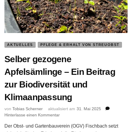
AKTUELLES
PFLEGE & ERHALT VON STREUOBST
Selber gezogene
Apfelsämlinge – Ein Beitrag
zur Biodiversität und
Klimaanpassung
von
Tobias Scherner
aktualisiert am
31. Mai 2025
zu
Hinterlasse einen Kommentar
Selber
Der Obst- und Gartenbauverein (OGV) Fischbach setzt
gezogene