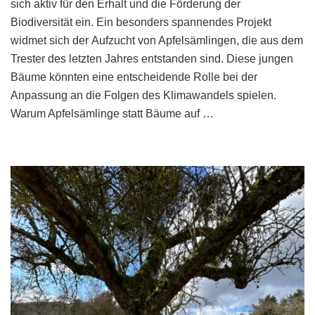
Apfelsämlinge
sich aktiv für den Erhalt und die Förderung der
–
Biodiversität ein. Ein besonders spannendes Projekt
Ein
widmet sich der Aufzucht von Apfelsämlingen, die aus dem
Beitrag
Trester des letzten Jahres entstanden sind. Diese jungen
zur
Bäume könnten eine entscheidende Rolle bei der
Biodiversität
und
Anpassung an die Folgen des Klimawandels spielen.
Klimaanpassung
Warum Apfelsämlinge statt Bäume auf …