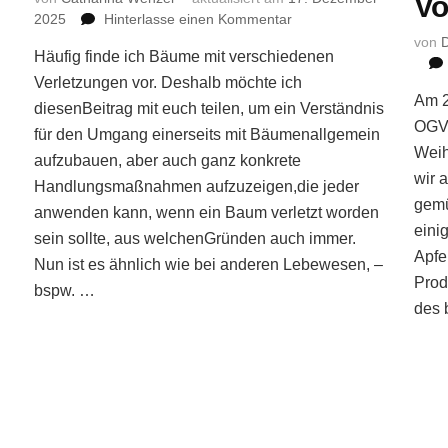
Vo
zu
2025
Hinterlasse einen Kommentar
Verletzte
von
D
Häufig finde ich Bäume mit verschiedenen
Bäume
Verletzungen vor. Deshalb möchte ich
Am 2
diesenBeitrag mit euch teilen, um ein Verständnis
OGV-
für den Umgang einerseits mit Bäumenallgemein
Weih
aufzubauen, aber auch ganz konkrete
wir 
Handlungsmaßnahmen aufzuzeigen,die jeder
gemü
anwenden kann, wenn ein Baum verletzt worden
eini
sein sollte, aus welchenGründen auch immer.
Apfe
Nun ist es ähnlich wie bei anderen Lebewesen, –
Prod
bspw. …
des 