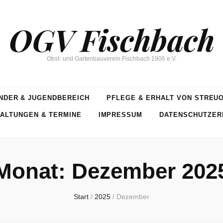
OGV Fischbach
Obst- und Gartenbauverein Fischbach 1906 e.V.
NDER & JUGENDBEREICH
PFLEGE & ERHALT VON STREU
ALTUNGEN & TERMINE
IMPRESSUM
DATENSCHUTZER
Monat:
Dezember 202
Start
/
2025
/
Dezember