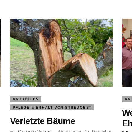
AKTUELLES
AK
PFLEGE & ERHALT VON STREUOBST
We
Verletzte Bäume
Eh
von
Catharina Wenzel
aktualisiert am
17. Dezember