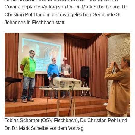
–
Corona geplante Vortrag von Dr. Dr. Mark Scheibe und Dr.
vom
Christian Pohl fand in der evangelischen Gemeinde St.
Fischbach
Johannes in Fischbach statt.
bis
an
den
Orinoko
Tobias Scherner (OGV Fischbach), Dr. Christian Pohl und
Dr. Dr. Mark Scheibe vor dem Vortrag