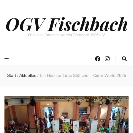
OGV Fischbach
Obst- und Gartenbauverein Fischbach 1906 e.V.
Start
/
Aktuelles
/
Ein Hoch auf das Stöffche – Cider World 2025