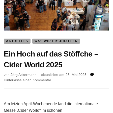
AKTUELLES
WAS WIR ERSCHAFFEN
Ein Hoch auf das Stöffche –
Cider World 2025
von
Jörg Ackermann
aktualisiert am
25. Mai 2025
zu
Hinterlasse einen Kommentar
Ein
Hoch
auf
das
Am letzten April-Wochenende fand die internationale
Stöffche
Messe „Cider World“ im schönen
–