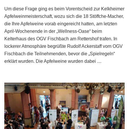
„Wer
Um diese Frage ging es beim Vorentscheid zur Kelkheimer
macht
das
Apfelweinmeisterschaft, wozu sich die 18 Stöffche-Macher,
beste
die Ihre Apfelweine vorab eingereicht hatten, am letzten
Stöffche
April-Wochenende in der „Wellness-Oase“ beim
in
Kelterhaus des OGV Fischbach am Rettershof trafen. In
der
lockerer Atmosphäre begrüßte Rudolf Ackerstaff vom OGV
Stadt?“
Fischbach die Teilnehmenden, bevor die „Spielregeln“
erklärt wurden. Die Apfelweine wurden dabei …