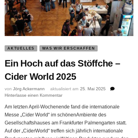
AKTUELLES
WAS WIR ERSCHAFFEN
Ein Hoch auf das Stöffche –
Cider World 2025
von
Jörg Ackermann
aktualisiert am
25. Mai 2025
zu
Hinterlasse einen Kommentar
Ein
Am letzten April-Wochenende fand die internationale
Hoch
auf
Messe „Cider World“ im schönenAmbiente des
das
Gesellschaftshauses am Frankfurter Palmengarten statt.
Stöffche
Auf der „CiderWorld“ treffen sich jährlich internationale
–