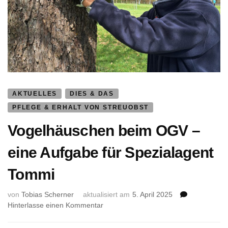
AKTUELLES
DIES & DAS
PFLEGE & ERHALT VON STREUOBST
Vogelhäuschen beim OGV –
eine Aufgabe für Spezialagent
Tommi
von
Tobias Scherner
aktualisiert am
5. April 2025
zu
Hinterlasse einen Kommentar
Vogelhäuschen
beim