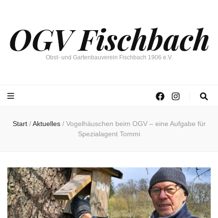
OGV Fischbach
Obst- und Gartenbauverein Fischbach 1906 e.V.
Start
/
Aktuelles
/
Vogelhäuschen beim OGV – eine Aufgabe für
Spezialagent Tommi