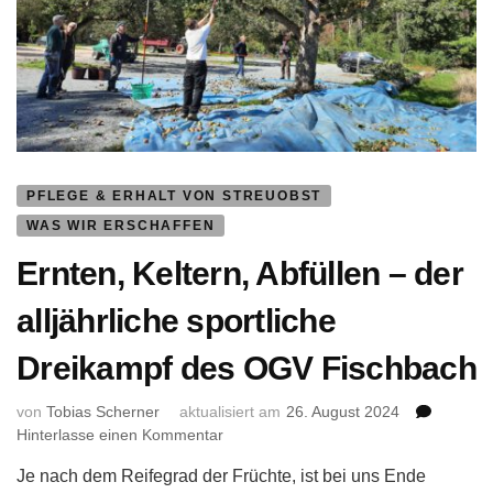
PFLEGE & ERHALT VON STREUOBST
WAS WIR ERSCHAFFEN
Ernten, Keltern, Abfüllen – der
alljährliche sportliche
Dreikampf des OGV Fischbach
von
Tobias Scherner
aktualisiert am
26. August 2024
zu
Hinterlasse einen Kommentar
Ernten,
Je nach dem Reifegrad der Früchte, ist bei uns Ende
Keltern,