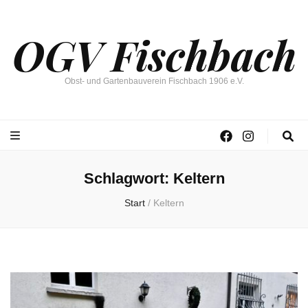
OGV Fischbach
Obst- und Gartenbauverein Fischbach 1906 e.V.
Schlagwort:
Keltern
Start
/
Keltern