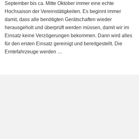
Abfüllen
September bis ca. Mitte Oktober immer eine echte
–
Hochsaison der Vereinstätigkeiten. Es beginnt immer
der
damit, dass alle benötigten Gerätschaften wieder
alljährliche
herausgeholt und überprüft werden müssen, damit wir im
sportliche
Einsatz keine Verzögerungen bekommen. Dann wird alles
Dreikampf
des
für den ersten Einsatz gereinigt und bereitgestellt. Die
OGV
Erntefahrzeuge werden …
Fischbach