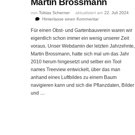
Martin Brossmann
von
Tobias Scherner
aktualisiert am
22. Juli 2024
zu
Hinterlasse einen Kommentar
Oft
Für einen Obst- und Gartenbauverein waren wir
schon
unserer
eigentlich schon immer ein wenig unserer Zeit
Zeit
voraus. Unser Webdamin der letzten Jahrzehnte,
voraus
Martin Brossmann, hatte sich mal um das Jahr
–
2010 herum hingesetzt und selber ein Tool
Treeview
names Treeview entwickelt, über das man
by
Martin
anhand eines Luftbildes zu einem Baum
Brossmann
navigieren kann und sich die Pflanzdaten, Bilder
und …