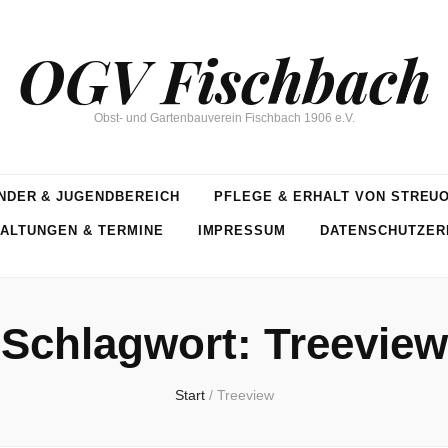
OGV Fischbach
Obst- und Gartenbauverein Fischbach 1906 e.V.
NDER & JUGENDBEREICH
PFLEGE & ERHALT VON STREU
ALTUNGEN & TERMINE
IMPRESSUM
DATENSCHUTZER
Schlagwort:
Treeview
Start
/
Treeview