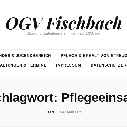
OGV Fischbach
Obst- und Gartenbauverein Fischbach 1906 e.V.
NDER & JUGENDBEREICH
PFLEGE & ERHALT VON STREU
ALTUNGEN & TERMINE
IMPRESSUM
DATENSCHUTZER
chlagwort:
Pflegeeins
Start
/
Pflegeeinsatz