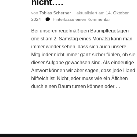
nicht….
von
Tobias Scherner
aktualisiert am
14. Oktober
zu
2024
Hinterlasse einen Kommentar
Baumpflege
Bei unseren regelmäßigen Baumpflegetagen
–
aber
(meist am 2. Samstag eines Monats) kann man
ich
immer wieder sehen, dass sich auch unsere
kann
Mitglieder nicht immer ganz sicher fühlen, ob sie
das
dieser Aufgabe gewachsen sind. Als eindeutige
doch
Antwort können wir aber sagen, dass jede Hand
gar
nicht….
hilfreich ist. Nicht jeder muss wie ein Äffchen
durch einen Baum turnen können oder …