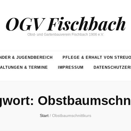
OGV Fischbach
Obst- und Gartenbauverein Fischbach 1906 e.V.
NDER & JUGENDBEREICH
PFLEGE & ERHALT VON STREU
ALTUNGEN & TERMINE
IMPRESSUM
DATENSCHUTZER
gwort:
Obstbaumschni
Start
/
Obstbaumschnittkurs