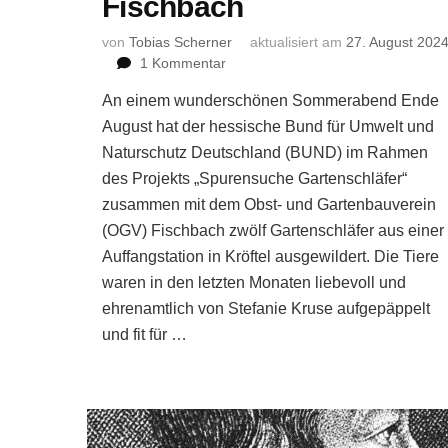
Fischbach
von
Tobias Scherner
aktualisiert am
27. August 202
zu
1 Kommentar
Neue
An einem wunderschönen Sommerabend Ende
Heimat
für
August hat der hessische Bund für Umwelt und
den
Naturschutz Deutschland (BUND) im Rahmen
Gartenschläfer
des Projekts „Spurensuche Gartenschläfer“
in
zusammen mit dem Obst- und Gartenbauverein
Fischbach
(OGV) Fischbach zwölf Gartenschläfer aus einer
Auffangstation in Kröftel ausgewildert. Die Tiere
waren in den letzten Monaten liebevoll und
ehrenamtlich von Stefanie Kruse aufgepäppelt
und fit für …