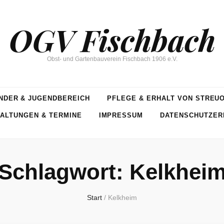
OGV Fischbach
Obst- und Gartenbauverein Fischbach 1906 e.V.
NDER & JUGENDBEREICH
PFLEGE & ERHALT VON STREU
ALTUNGEN & TERMINE
IMPRESSUM
DATENSCHUTZER
Schlagwort:
Kelkhei
Start
/
Kelkheim