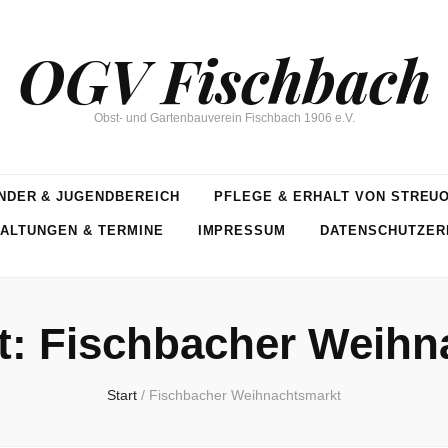
OGV Fischbach
Obst- und Gartenbauverein Fischbach 1906 e.V.
NDER & JUGENDBEREICH
PFLEGE & ERHALT VON STREU
ALTUNGEN & TERMINE
IMPRESSUM
DATENSCHUTZER
t:
Fischbacher Weihn
Start
/
Fischbacher Weihnachtsmarkt