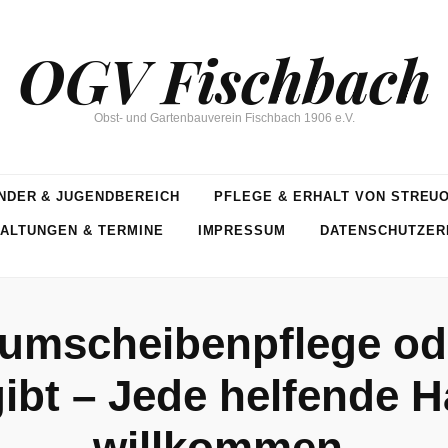
OGV Fischbach
Obst- und Gartenbauverein Fischbach 1906 e.V.
NDER & JUGENDBEREICH
PFLEGE & ERHALT VON STREU
ALTUNGEN & TERMINE
IMPRESSUM
DATENSCHUTZER
umscheibenpflege ode
gibt – Jede helfende H
willkommen.