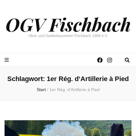
OGV Fischbach
Obst- und Gartenbauverein Fischbach 1906 e.V.
Schlagwort:
1er Rég. d‘Artillerie à Pied
Start
/
1er Rég. d‘Artillerie à Pied