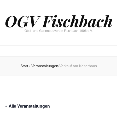
OGV Fischbach
Obst- und Gartenbauverein Fischbach 1906 e.V.
Start
/
Veranstaltungen
/
Verkauf am Kelterhaus
« Alle Veranstaltungen