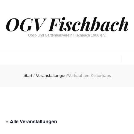
OGV Fischbach
Obst- und Gartenbauverein Fischbach 1906 e.V.
Start
/
Veranstaltungen
/
Verkauf am Kelterhaus
« Alle Veranstaltungen