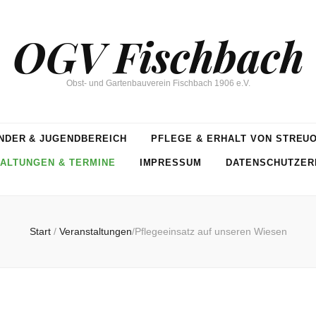
OGV Fischbach
Obst- und Gartenbauverein Fischbach 1906 e.V.
NDER & JUGENDBEREICH
PFLEGE & ERHALT VON STREU
ALTUNGEN & TERMINE
IMPRESSUM
DATENSCHUTZER
Start
/
Veranstaltungen
/
Pflegeeinsatz auf unseren Wiesen